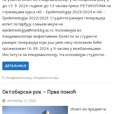
до 13. 9. 2024. године до 13 часова преко РЕТИКУЛУМА на
страницама курса IAS – Epidemiologija 2023/2024 и IAS –
Epidemiologija 2022/2023. Студенти ранијих генерација
испит потврђују слањем мејла на
epidemiologija@med.bg.ac.rs. Колоквијум из
Епидемиологије инфективних болести за студенте
ранијих генерација који још увек нису положили биће
организован 16. 09. 2024. у 9 часова у вежбаоницама
Института за епидемиологију. На колоквијум студенти…
ДЕТАЉНИЈЕ
,
Епидемиологија
Епидемиологија
Октобарски рок – Прва помоћ
септембар 12, 2024
Испит из предмета