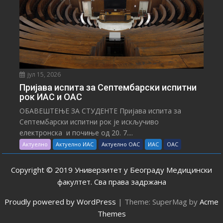
јул 15, 2026
Пријава испита за Септембарски испитни
рок ИАС и ОАС
ОБАВЕШТЕЊЕ ЗА СТУДЕНТЕ Пријава испита за
Септембарски испитни рок је искључиво
електронска и почиње од 20. 7....
Актуелно
Актуелно ИАС
Актуелно ОАС
ИАС
ОАС
Copyright © 2019 Универзитет у Београду Медицински
факултет. Сва права задржана
Proudly powered by WordPress
|
Theme: SuperMag by
Acme
Themes