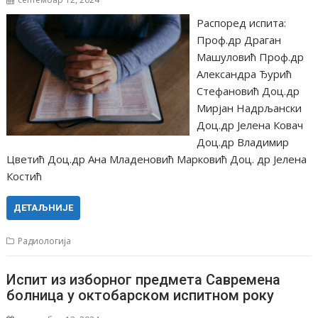
Распоред испита:
Проф.др Драган
Машуловић Проф.др
Александра Ђурић
Стефановић Доц.др
Мирјан Надрљански
Доц.др Јелена Ковач
Доц.др Владимир
Цветић Доц.др Ана Младеновић Марковић Доц. др Јелена
Костић
ДЕТАЉНИЈЕ
Радиологија
Испит из изборног предмета Савремена
болница у октобарском испитном року