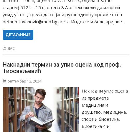
6. 5156 – 100 п, оцена 10 7. 5186 – x, оцена 5 8. (по
старом) 5124 – 15 п, оцена 8 Ако неко жели да изврши
увид у тест, треба да се јави руководиоцу предмета на
petar.milovanovic@med.bg.ac.rs . Индексе и беле пријаве…
ДЕТАЉНИЈЕ
ДАС
Накнадни термин за упис оцена код проф.
Тиосављевић
септембар 12, 2024
Накнадни упис оцена
из предмета
Медицина и
друштво, Медицина,
спорт и биоетика,
Биоетика 4 и