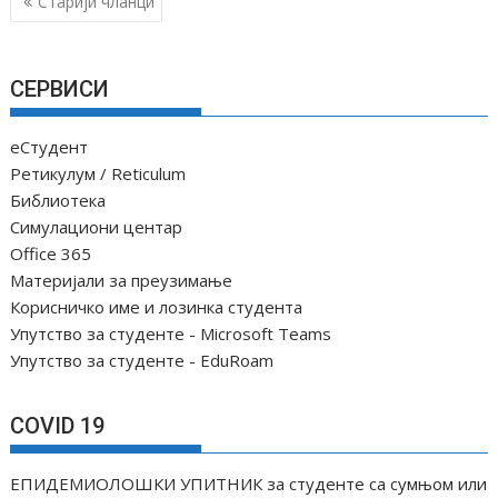
К
Старији чланци
р
е
т
СЕРВИСИ
а
њ
еСтудент
е
Ретикулум / Reticulum
ч
Библиотека
Симулациони центар
л
Office 365
а
Материјали за преузимање
н
Корисничко име и лозинка студента
а
Упутство за студенте - Microsoft Teams
к
Упутство за студенте - EduRoam
а
COVID 19
ЕПИДЕМИОЛОШКИ УПИТНИК за студенте са сумњом или