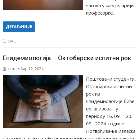
часова у канцеларији
професорке.
ДЕТАЉНИЈЕ
ОАС
Епидемиологија – Октобарски испитни рок
септембар 12, 2024
Поштовани студенти,
Oктобарски испитни
рок из
Епидемиологије биће
организован у
периоду 16. 09. – 20.
09. 2024. године.
Потврђивање изласка
на усмени испит из Епидемиологије у октобарском року је