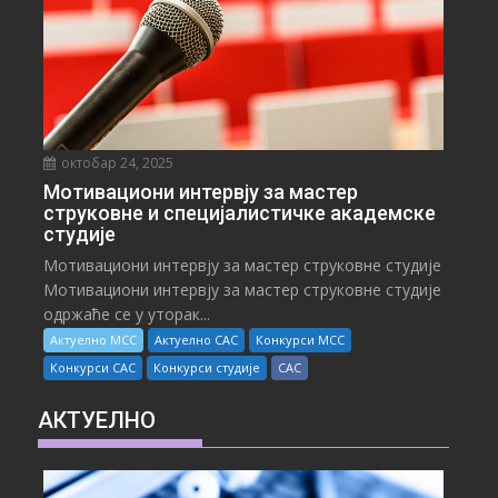
октобар 24, 2025
Мотивациони интервју за мастер
струковне и специјалистичке академске
студије
Мотивациони интервју за мастер струковне студије
Мотивациони интервју за мастер струковне студије
одржаће се у уторак...
Актуелно МСС
Актуелно САС
Конкурси МСС
Конкурси САС
Конкурси студије
САС
АКТУЕЛНО