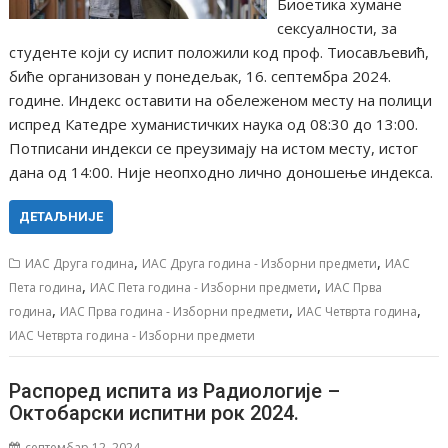
Биоетика хумане
сексуалности, за
студенте који су испит положили код проф. Тиосављевић,
биће организован у понедељак, 16. септембра 2024.
године. Индекс оставити на обележеном месту на полици
испред Катедре хуманистичких наука од 08:30 до 13:00.
Потписани индекси се преузимају на истом месту, истог
дана од 14:00. Није неопходно лично доношење индекса.
ДЕТАЉНИЈЕ
,
,
ИАС Друга година
ИАС Друга година - Изборни предмети
ИАС
,
,
Пета година
ИАС Пета година - Изборни предмети
ИАС Прва
,
,
,
година
ИАС Прва година - Изборни предмети
ИАС Четврта година
ИАС Четврта година - Изборни предмети
Распоред испита из Радиологије –
Октобарски испитни рок 2024.
септембар 12, 2024