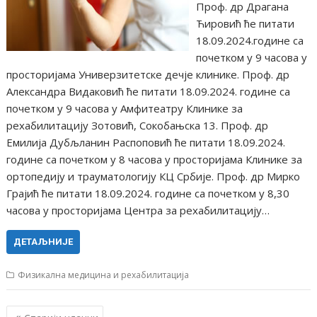
Проф. др Драгана
Ћировић ће питати
18.09.2024.године са
почетком у 9 часова у
просторијама Универзитетске дечје клинике. Проф. др
Александра Видаковић ће питати 18.09.2024. године са
почетком у 9 часова у Амфитеатру Клинике за
рехабилитацију Зотовић, Сокобањска 13. Проф. др
Емилија Дубљланин Распоповић ће питати 18.09.2024.
године са почетком у 8 часова у просторијама Клинике за
ортопедију и трауматологију КЦ Србије. Проф. др Мирко
Грајић ће питати 18.09.2024. године са почетком у 8,30
часова у просторијама Центра за рехабилитацију…
ДЕТАЉНИЈЕ
Физикална медицина и рехабилитација