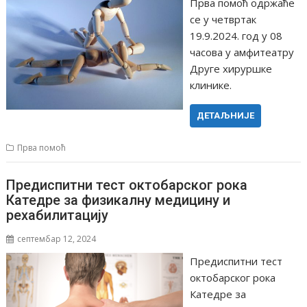
Прва помоћ одржаће
се у четвртак
19.9.2024. год у 08
часова у амфитеатру
Друге хируршке
клинике.
ДЕТАЉНИЈЕ
Прва помоћ
Предиспитни тест октобарског рока
Катедре за физикалну медицину и
рехабилитацију
септембар 12, 2024
Предиспитни тест
октобарског рока
Катедре за