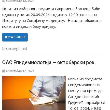
септембар 12, 2024
Испит из изборног предмета Савремена болница биће
одржан у петак 20.09.2024. године у 12.00 часова, на
Институту за Социјалну медицину. На испит обавезно
понети индекс и белу пријаву.
ДЕТАЉНИЈЕ
Uncategorized
ОАС Епидемиологија – октобарски рок
септембар 12, 2024
Испит из предмета
Епидемиологја на
ОАС-у код проф. др
Сандре Шипетић
Грујичић одржађе се
16. 09. 2024. у 9.30