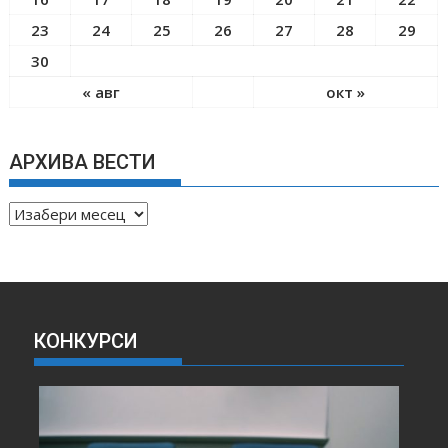
23
24
25
26
27
28
29
30
« авг
окт »
АРХИВА ВЕСТИ
А
Р
Х
И
В
А
КОНКУРСИ
В
Е
С
Т