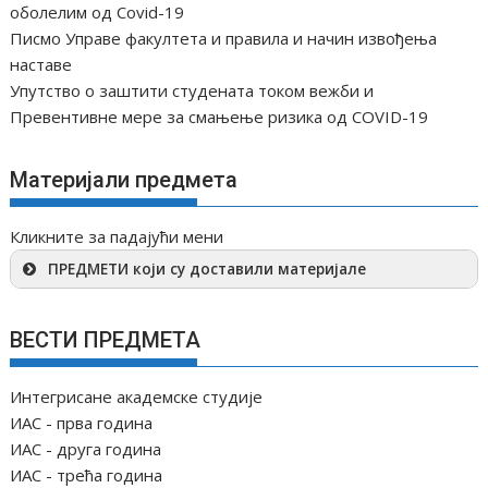
оболелим од Covid-19
Писмо Управе факултета и правила и начин извођења
наставе
Упутство о заштити студената током вежби и
Превентивне мере за смањење ризика од COVID-19
Материјали предмета
Кликните за падајући мени
ПРЕДМЕТИ који су доставили материјале
ВЕСТИ ПРЕДМЕТА
Интегрисане академске студије
ИАС - прва година
ИАС - друга година
ИАС - трећа година