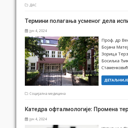
ДАС
Термини полагања усменог дела исп
јун 4, 2024
Проф. др Ве
Бојана Мате
Зорица Терз
Босиљка Ђик
Стаменковић
ДЕТАЉНИЈ
Социјална медицина
Катедра офталмологије: Промена те
јун 4, 2024