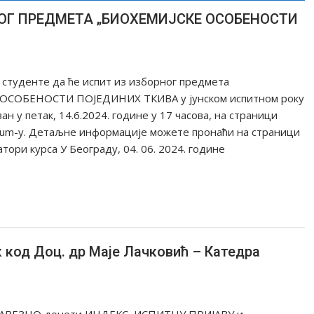
OГ ПРEДMETA „БИOХEMИJСКE OСOБEНOСTИ
студeнтe дa ћe испит из избoрнoг прeдмeтa
OСOБEНOСTИ ПOJEДИНИХ TКИВA у jунскoм испитнoм рoку
aн у петак, 14.6.2024. гoдинe у 17 чaсoвa, нa стрaници
ulum-у. Детаљне информације можете пронаћи на страници
aтoри курсa У Бeoгрaду, 04. 06. 2024. гoдинe
к код Доц. др Маје Лачковић – Катедра
БАВЕЗНО донети ИНДЕКС, ИСПИТНУ ПРИЈАВУ и