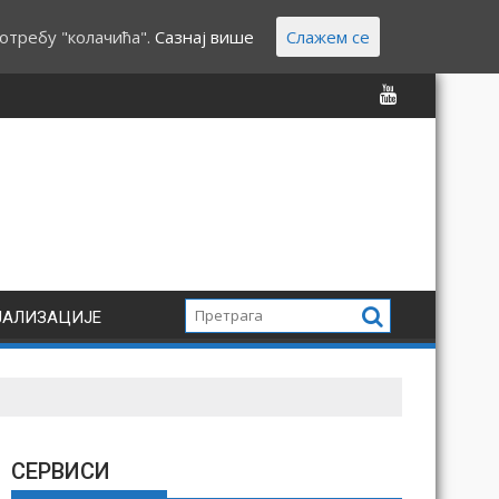
отребу "колачића".
Сазнај више
Слажем се
ЈАЛИЗАЦИЈЕ
СЕРВИСИ