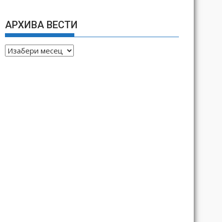
АРХИВА ВЕСТИ
А
Р
Х
И
В
А
В
Е
С
Т
И