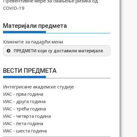
Превентивне мере за смањење ризика од
COVID-19
Материјали предмета
Кликните за падајући мени
ПРЕДМЕТИ који су доставили материјале
ВЕСТИ ПРЕДМЕТА
Интегрисане академске студије
ИАС - прва година
ИАС - друга година
ИАС - трећа година
ИАС - четврта година
ИАС - пета година
ИАС - шеста година