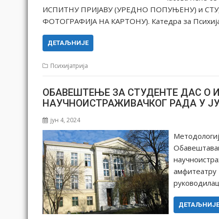
ИСПИТНУ ПРИЈАВУ (УРЕДНО ПОПУЊЕНУ) и СТ
ФОТОГРАФИЈА НА КАРТОНУ). Катедра за Психиј
ДЕТАЉНИЈЕ
Психијатрија
ОБАВЕШТЕЊЕ ЗА СТУДЕНТЕ ДАС О 
НАУЧНОИСТРАЖИВАЧКОГ РАДА У Ј
јун 4, 2024
Методологиј
Обавештавам
научноистраж
амфитеатру 
руководила
ДЕТАЉНИЈ