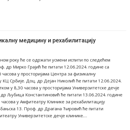
икалну медицину и рехабилитацију
тном року ће се одржати усмени испити по следећем
ф. др Мирко Грајић ће питати 12.06.2024. године са
0 часова у просторијама Центра за физикалну
 КЦ Србије. Доц. др Дејан Николић ће питати 12.06.2024.
тком у 8,30 часова у просторијама Универзитетске дечје
 др Љубица Константиновић ће питати 13.06.2024. године
9 часова у Амфитеатру Клинике за рехабилитацију
обањска 13. Проф. др Драгана Ћировић ће питати
мфитеатру Универзитетске дечје клинике.…