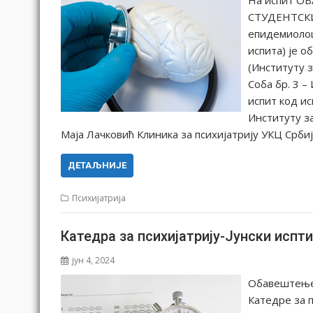
СТУДЕНТСКИ
епидемиолош
испита) је о
(Институту 
Соба бр. 3 –
испит код ис
Институту з
Маја Лачковић Клиника за психијатрију УКЦ Срби
ДЕТАЉНИЈЕ
Психијатрија
Катедра за психијатрију-Јунски исп
јун 4, 2024
Обавештење 
Катедре за 