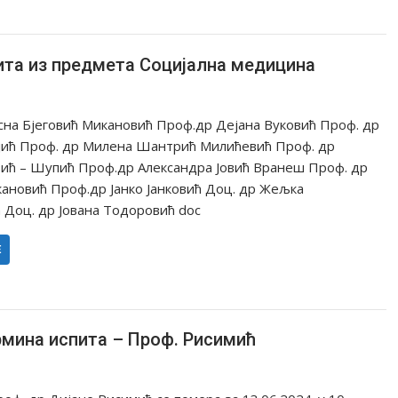
ита из предмета Социјална медицина
сна Бјеговић Микановић Проф.др Дејана Вуковић Проф. др
јић Проф. др Милена Шантрић Милићевић Проф. др
ић – Шупић Проф.др Александра Јовић Вранеш Проф. др
ановић Проф.др Јанко Јанковић Доц. др Жељка
 Доц. др Јована Тодоровић doc
Е
рмина испита – Проф. Рисимић