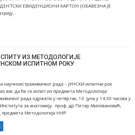
УДЕНТСКИ ЕВИДЕНЦИОНИ КАРТОН (ОБАВЕЗНА ЈЕ
атрију…
ИСПИТУ ИЗ МЕТОДОЛОГИЈЕ
УНСКОМ ИСПИТНОМ РОКУ
а научноистраживачког рада – ЈУНСКИ испитни рок
о вас да ће се испит из предмета Методологија
ивачког рада одржати у четвртак, 13. јуна у 14.30 часова у
Института за анатомију. проф. др Петар Миловановић,
ц предмета Методологија НИР
Е