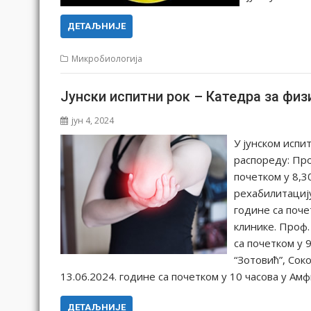
ДЕТАЉНИЈЕ
Микробиологија
Јунски испитни рок – Катедра за физ
јун 4, 2024
У јунском испи
распореду: Про
почетком у 8,3
рехабилитацију
године са поче
клинике. Проф.
са почетком у 
“Зотовић”, Сок
13.06.2024. године са почетком у 10 часова у А
ДЕТАЉНИЈЕ