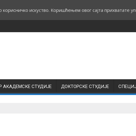
о корисничко искуство. Коришћењем овог сајта прихватате уп
Р АКАДЕМСКЕ СТУДИЈЕ
ДОКТОРСКЕ СТУДИЈЕ
СПЕЦИ