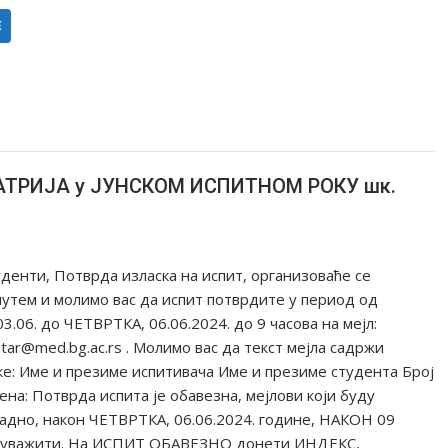
Е
ЈАТРИЈА у ЈУНСКОМ ИСПИТНОМ РОКУ шк.
енти, Потврда изласка на испит, организоваће се
утем и молимо вас да испит потврдите у период од
06. до ЧЕТВРТКА, 06.06.2024. до 9 часова на мејл:
kretar@med.bg.ac.rs . Молимо вас да текст мејлa садржи
е: Име и презиме испитивача Име и презиме студента Број
нa: Потврда испита је обавезна, мејлови који буду
адно, након ЧЕТВРТКА, 06.06.2024. године, НАКОН 09
е уважити. На ИСПИТ ОБАВЕЗНО донети ИНДЕКС,