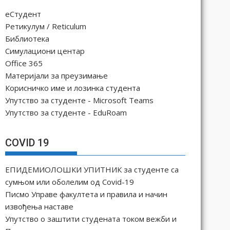
еСтудент
Ретикулум / Reticulum
Библиотека
Симулациони центар
Office 365
Материјали за преузимање
Корисничко име и лозинка студента
Упутство за студенте - Microsoft Teams
Упутство за студенте - EduRoam
COVID 19
ЕПИДЕМИОЛОШКИ УПИТНИК за студенте са
сумњом или оболелим од Covid-19
Писмо Управе факултета и правила и начин
извођења наставе
Упутство о заштити студената током вежби и