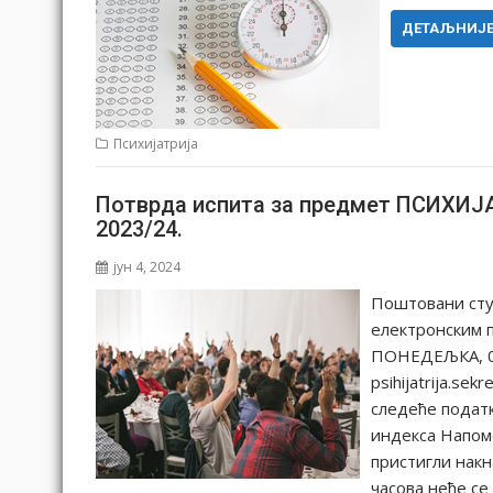
ДЕТАЉНИЈ
Психијатрија
Потврда испита за предмет ПСИХИ
2023/24.
јун 4, 2024
Поштовани студ
електронским п
ПОНЕДЕЉКА, 03.
psihijatrija.se
следеће податк
индекса Напоме
пристигли накн
часова неће с