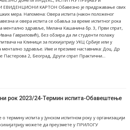
 ЕВИДЕНЦИОНИ КАРТОН Обавезно је придржавање свих
ких мера. Напомена: Овера испита (након положеног
бавезна и овера испита се обавља за време испитног рока
за ментално здравље, Милана Кашанина бр. 3, Први спрат,
 Ивана Гавриловић), без обзира да ли студенти полажу
питвача на Клиници за психијатрију УКЦ Србије или у
а ментално здравље. Име и презиме наставника: Доц. Др
је Пастерова 2, Београд, Други спрат Практични…
тини рок 2023/24-Термин испита-Обавештење
о термину испита у Јунском испитном року у организацији
психијатрију можете да преузмете у ПРИЛОГУ