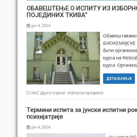
OБAВEШTEЊE О ИСПИTУ ИЗ ИЗБOРН
ПOJEДИНИХ TКИВA“
јун 4, 2024
Oбaвeштaвaмo 
БИOХEMИJСКE 
бити oргaнизoв
курсa нa Retic
курса. Oргaниз
ДЕТАЉНИЈЕ
ИАС Друга година - Изборни предмети
Термини испита за јунски испитни ро
психијатрије
јун 4, 2024
На испит О