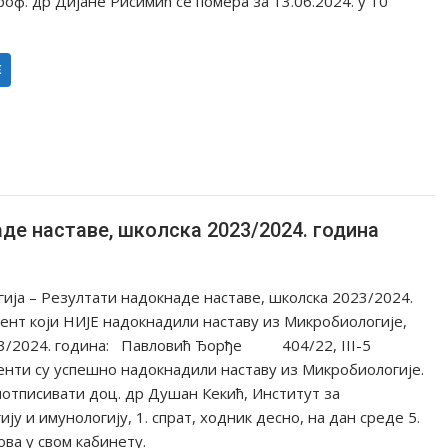
оф. др Дијане Рисимић се помера за 13.06.2024. у 10
Е
де наставе, школска 2023/2024. година
ија – Резултати надокнаде наставе, школска 2023/2024.
дент који НИJE надокнадили наставу из Микробиологије,
23/2024. година: Павловић Ђорђе 404/22, III-5
енти су успешно надокнадили наставу из Микробиологије.
потписивати доц. др Душан Кекић, Институт за
ју и имунологију, 1. спрат, ходник десно, на дан среде 5.
сова у свом кабинету.