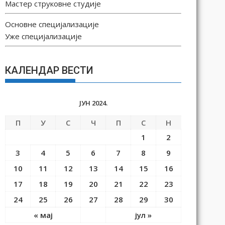
Мастер струковне студије
Основне специјализације
Уже специјализације
КАЛЕНДАР ВЕСТИ
ЈУН 2024.
П
У
С
Ч
П
С
Н
1
2
3
4
5
6
7
8
9
10
11
12
13
14
15
16
17
18
19
20
21
22
23
24
25
26
27
28
29
30
« мај
јул »