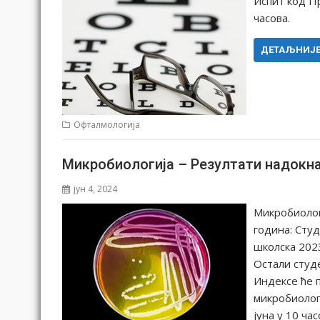
Испит код Пр
часова.
ДЕТАЉНИЈ
Офталмологија
Микробиологија – Резултати надокна
јун 4, 2024
Микробиолог
година: Сту
школска 20
Остали студ
Индексе ће 
микробиологи
јуна у 10 ча