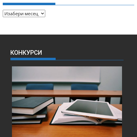
А
Р
Х
И
В
А
КОНКУРСИ
В
Е
С
Т
И