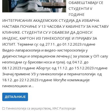
ОБАВЕШТАВАЈУ СЕ
СТУДЕНТИ V
ГОДИНЕ
ИНТЕГРИСАНИХ АКАДЕМСКИХ СТУДИЈА ДА ИЗБАРНА
НАСТАВА ПОЧИЊЕ У 13 ЧАСОВА У КАБИНЕТУ ЗА НАСТАВУ
КЛИНИКЕ. СТУДЕНТИ СУ У ОБАВЕЗИ ДА ДОНЕСУ:
ИНДЕКС, КАРТОН ИЗ ГИНЕКОЛОГИЈЕ И ПРИЈАВУ ЗА
ИСПИТ. Термини су: од 27.11. до 01.12.2023.године
Видео-лапараскопија и видео-хистероскопија у
дијагностици и операционом лечењу.( за улазак у ОП салу
неопходни су брисеви носа и грла). од 04.12. до
08.12.2023.године Абортус од 11.12. до 15.12.2023.године
Значај примене УЗ у гинекологији и перинатологији. од
18.12. до 22.12.2023.године Могуће комликације
гинеколошких и…
ДЕТАЉНИЈЕ
,
Гинекологија са акушерством
ИАС Распореди