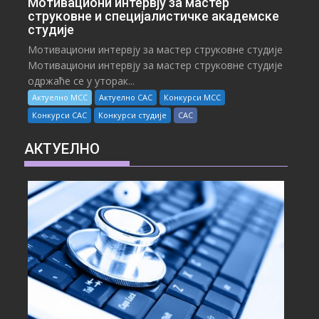
Мотивациони интервју за мастер
струковне и специјалистичке академске
студије
Мотивациони интервју за мастер струковне студије
Мотивациони интервју за мастер струковне студије
одржаће се у уторак...
Актуелно МСС
Актуелно САС
Конкурси МСС
Конкурси САС
Конкурси студије
САС
АКТУЕЛНО