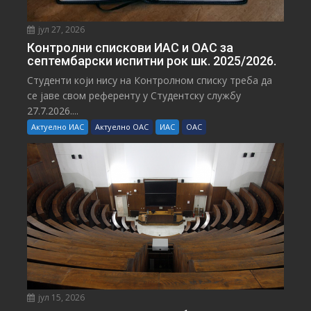
јул 27, 2026
Контролни спискови ИАС и ОАС за
септембарски испитни рок шк. 2025/2026.
Студенти који нису на Контролном списку треба да
се јаве свом референту у Студентску службу
27.7.2026....
Актуелно ИАС
Актуелно ОАС
ИАС
ОАС
јул 15, 2026