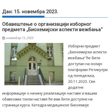
Дан: 15. новембра 2023.
Oбавештење о организацији изборног
предмета „Биохемијски аспекти вежбања“
новембар 15, 2023
Изборни предмет
„Биохемијски аспекти
вежбања“ ће бити
доступан на онлајн
платформи Ретикулум
од понедељка,
20.11.2023. Све
додатне
информације о начину реализације наставе и вашим
обавезама током наставе ће вам бити доступне на
страници курса. Катедра медицинске биохемије