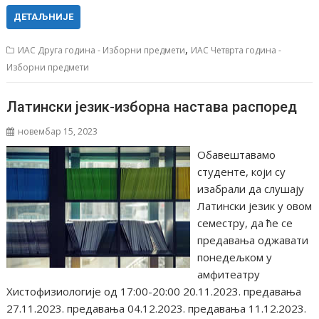
ДЕТАЉНИЈЕ
,
ИАС Друга година - Изборни предмети
ИАС Четврта година -
Изборни предмети
Латински језик-⁠изборна настава распоред
новембар 15, 2023
Обавештавамо
студенте, који су
изабрали да слушају
Латински језик у овом
семестру, да ће се
предавања оджавати
понедељком у
амфитеатру
Хистофизиологије од 17:00-20:00 20.11.2023. предавања
27.11.2023. предавања 04.12.2023. предавања 11.12.2023.