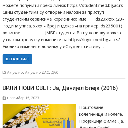
можете попунити преко линка: https://student.med.bg.ac.rs
Свим студентима су отворени налози за приступ
студентским сервисима: корисничко име: ds23xххх (23–
година уписа, хххх – број индекса –на пример: ds235001)
лозинка: ЈМБГ студента Вашу лозинку можете
у сваком тренутку изменити на https://login.med.bg.ac.rs/
Уколико измените лозинку у еСтудент систему…
ДЕТАЉНИЈЕ
,
,
Актуелно
Актуелно ДАС
ДАС
ВРЛИ НОВИ СВЕТ: Ја, Данијел Блејк (2016)
новембар 15, 2023
Поштоване
колегинице и колеге,
Пројекција филма „Ја,
Данијел Блејк“