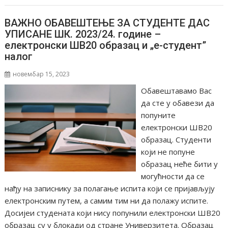
ВАЖНО ОБАВЕШТЕЊЕ ЗА СТУДЕНТЕ ДАС
УПИСАНЕ ШК. 2023/24. године –
електронски ШВ20 образац и „е-студент”
налог
новембар 15, 2023
Обавештавамо Вас
да сте у обавези да
попуните
електронски ШВ20
образац. Студенти
који не попуне
образац неће бити у
могућности да се
нађу на записнику за полагање испита који се пријављују
електронским путем, а самим тим ни да полажу испите.
Досијеи студенaта који нису попунили електронски ШВ20
образац су у блокади од стране Универзитета. Образац