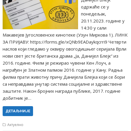
одржаће се у
понедељак,
20.11.2023. године у
14:30 у сали
Макавејев Југословенске кинотеке (Узун Миркова 1). ЛИНК
ЗА ПРИЈАВУ: https://forms.gle/xQNb9EADaykqcrri9 Четврти
наслов који гледамо у оквиру овогодишњег серијала Врли
нови свет јесте британска драма „Ја, Данијел Блејк“ из
2016. године. Филм је режирао чувени Кен Лоуч, а
награђен је Златном палмом 2016. године у Кану. Радња
филма прати животну причу Данијела Блејка који се бори
са неправдама унутар система социјалне и здравствене
заштите. Након бројних награда публике, 2017. године
добитник је…
ДЕТАЉНИЈЕ
Актуелно