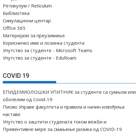
Ретикулум / Reticulum
Библиотека
Симулациони центар
Office 365
Материјали за преузимање
Корисничко име и лозинка студента
Упутство за студенте - Microsoft Teams
Упутство за студенте - EduRoam
COVID 19
ЕПИДЕМИОЛОШКИ УПИТНИК за студенте са сумњом или
оболелим од Covid-19
Писмо Управе факултета и правила и начин извођења
наставе
Упутство о заштити студената током вежби и
Превентивне мере за смањење ризика од COVID-19