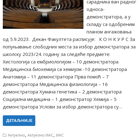
сарадника ван радног
односа-
демонстратора, а у
складу са одобреним
планом ангажовања
од 5.9.2023. Декан Факултета расписује: К О Н К У Р С За
попуњавање слободних места за избор демонстратора за
школску 2023/24. годину за следеће предмете:
Хистологија са ембриологијом – 10 демонстратора
Медицинска биохемија са хемијом -10 демонстратора
Анатомија – 11 демонстратора Прва помоћ – 7
демонстратора Медицинска физиологија – 16
демонстратора Хумана генетика – 2 демонстратора
Социјална медицина – 1 демонстратор Хемија – 5
демонстратора Услови за избор демонстратора су…
ДЕТАЉНИЈЕ
,
,
Актуелно
Актуелно ИАС
ИАС