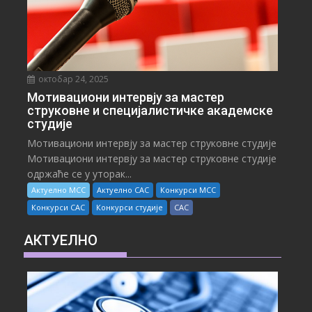
октобар 24, 2025
Мотивациони интервју за мастер
струковне и специјалистичке академске
студије
Мотивациони интервју за мастер струковне студије
Мотивациони интервју за мастер струковне студије
одржаће се у уторак...
Актуелно МСС
Актуелно САС
Конкурси МСС
Конкурси САС
Конкурси студије
САС
АКТУЕЛНО