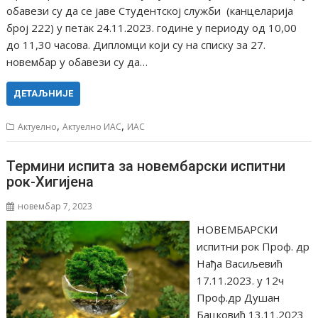
обавези су да се јаве Студентској служби (канцеларија
број 222) у петак 24.11.2023. године у периоду од 10,00
до 11,30 часова. Дипломци који су на списку за 27.
новембар у обавези су да…
ДЕТАЉНИЈЕ
,
,
Актуелно
Актуелно ИАС
ИАС
Термини испита за новембарски испитни
рок-Хигијена
новембар 7, 2023
НОВЕМБАРСКИ
испитни рок Проф. др
Нађа Васиљевић
17.11.2023. у 12ч
Проф.др Душан
Бацковић 13.11.2023