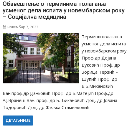
Обавештење о терминима полагања
усменог дела испита у новембарском року
– Социјална медицина
новембар 7, 2023
Tермини полагања
усменог дела испита
у новембарском року:
Проф.др Дејана
Вуковић Проф. др
Зорица Терзић –
Шупић Проф. др
В.Б.Микановић
Ван.проф.др Ј.Јанковић Проф. др Б.Матејић Проф.др
А.Ј.Вранеш Ван. проф. др Б. Ђикановић Доц. др Јована
Тодоровић Доц. др Жељка Стаменковић
ДЕТАЉНИЈЕ