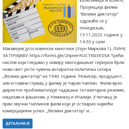
колегинице и колеге,
Пројекција филма
“Велики диктатор”
одржаће се у
понедељак,
13.11.2023. године у
14:30 у сали
Макавејев Југословенске кинотеке (Узун Миркова 1). ЛИНК
ЗА ПРИЈАВУ: https://forms.gle/2npnerRUCTKb3EDSA Трећи
наслов који гледамо у оквиру овогодишњег серијала Врли
нови свет јесте чувена антиратна политичка сатира
„Велики диктатор“ из 1940. године. Режисер, продуцент,
али и главни глумац у филму је Чарли Чаплин. Филм врло
директно проблематизује тадашње тоталитарне режиме,
нацизам и фашизам, у Немачкој и Италији. У питању је
први звучни Чаплинов филм који је остварио највећи
комерцијални успех. „Велики диктатор“ и…
ДЕТАЉНИЈЕ