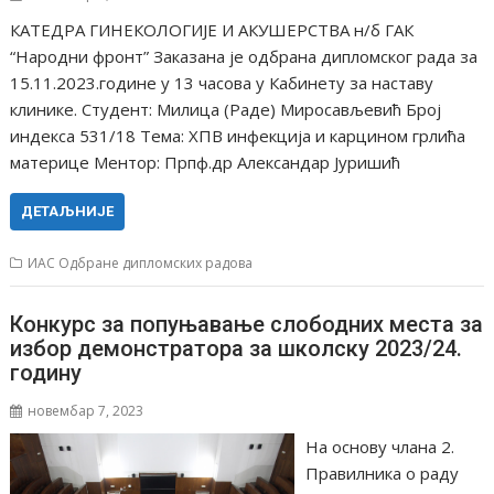
КАТЕДРА ГИНЕКОЛОГИЈЕ И АКУШЕРСТВА н/б ГАК
“Народни фронт” Заказана је одбрана дипломског рада за
15.11.2023.године у 13 часова у Кабинету за наставу
клинике. Студент: Милица (Раде) Миросављевић Број
индекса 531/18 Тема: ХПВ инфекција и карцином грлића
материце Ментор: Прпф.др Александар Јуришић
ДЕТАЉНИЈЕ
ИАС Одбране дипломских радова
Конкурс за попуњавање слободних места за
избор демонстратора за школску 2023/24.
годину
новембар 7, 2023
На основу члана 2.
Правилника о раду