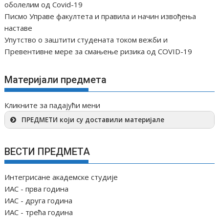
оболелим од Covid-19
Писмо Управе факултета и правила и начин извођења
наставе
Упутство о заштити студената током вежби и
Превентивне мере за смањење ризика од COVID-19
Материјали предмета
Кликните за падајући мени
ПРЕДМЕТИ који су доставили материјале
ВЕСТИ ПРЕДМЕТА
Интегрисане академске студије
ИАС - прва година
ИАС - друга година
ИАС - трећа година