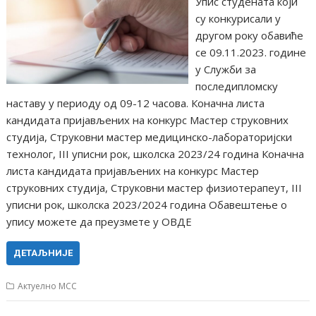
Упис студената који
су конкурисали у
другом року обавиће
се 09.11.2023. године
у Служби за
последипломску
наставу у периоду од 09-12 часова. Коначна листа
кандидата пријављених на конкурс Мастер струковних
студија, Струковни мастер медицинско-лабораторијски
технолог, III уписни рок, школска 2023/24 година Коначна
листа кандидата пријављених на конкурс Мастер
струковних студија, Струковни мастер физиотерапеут, III
уписни рок, школска 2023/2024 година Oбавештење о
упису можете да преузмете у OВДЕ
ДЕТАЉНИЈЕ
Актуелно МСС