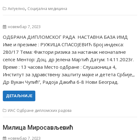
,
Актуелно
Социјална медицина
новембар 7, 2023
ОДБРАНА ДИПЛОМСКОГ РАДА НАСТАВНА БАЗА ИМД
Име и презиме : РУЖИЦА СПАСОЈЕВИЋ Број индекса:
280/17 Тема: Фактори ризика за настанак неонаталне
сепсе Ментор: Доц. др Јелена Мартић Датум: 14.11.2023г.
Време : 13 часова Место одбране : Слушаоница 4,
Институт за здравствену заштиту мајке и детета Србије,,
Др Вукан Чупић”, Радоја Дакића 6-8 Нови Београд.
ДЕТАЉНИЈЕ
ИАС Одбране дипломских радова
Милица Миросављевић
новембар 7, 2023