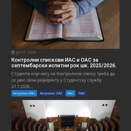
јул 27, 2026
Контролни спискови ИАС и ОАС за
септембарски испитни рок шк. 2025/2026.
Студенти који нису на Контролном списку треба да
се јаве свом референту у Студентску службу
27.7.2026....
Актуелно ИАС
Актуелно ОАС
ИАС
ОАС