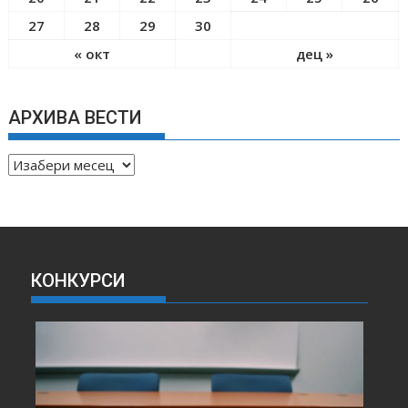
27
28
29
30
« окт
дец »
АРХИВА ВЕСТИ
А
Р
Х
И
В
А
КОНКУРСИ
В
Е
С
Т
И