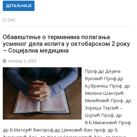
ДЕТАЉНИЈЕ
ОАС
Обавештење о терминима полагања
усменог дела испита у октобарском 2 року
– Социјална медицина
октобар 3, 2023
Проф.др Дејана
Вуковић Проф.др
А.Ј.Вранеш Проф. др
Милена Шантрић
Милићевић Проф. др
Зорица Терзић –
Шупић Проф. др
В.Б.Микановић Проф.
др Б.Матејић Ван.проф.др Ј.Јанковић Ван. проф. др Б.
Ђикановић Доц. др Жељка Стаменковић Доц. др Јована