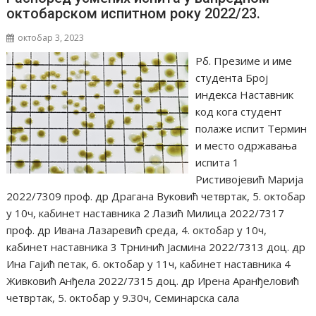
октобарском испитном року 2022/23.
октобар 3, 2023
Рб. Презиме и име
студента Број
индекса Наставник
код кога студент
полаже испит Термин
и место одржавања
испита 1
Ристивојевић Марија
2022/7309 проф. др Драгана Вуковић четвртак, 5. октобар
у 10ч, кабинет наставника 2 Лазић Милица 2022/7317
проф. др Ивана Лазаревић среда, 4. октобар у 10ч,
кабинет наставника 3 Трнинић Јасмина 2022/7313 доц. др
Ина Гајић петак, 6. октобар у 11ч, кабинет наставника 4
Живковић Анђела 2022/7315 доц. др Ирена Аранђеловић
четвртак, 5. октобар у 9.30ч, Семинарска сала