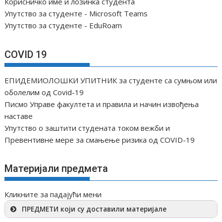
Корисничко име и лозинка студента
а
Упутство за студенте - Microsoft Teams
к
Упутство за студенте - EduRoam
а
COVID 19
ЕПИДЕМИОЛОШКИ УПИТНИК за студенте са сумњом или
оболелим од Covid-19
Писмо Управе факултета и правила и начин извођења
наставе
Упутство о заштити студената током вежби и
Превентивне мере за смањење ризика од COVID-19
Материјали предмета
Кликните за падајући мени
ПРЕДМЕТИ који су доставили материјале