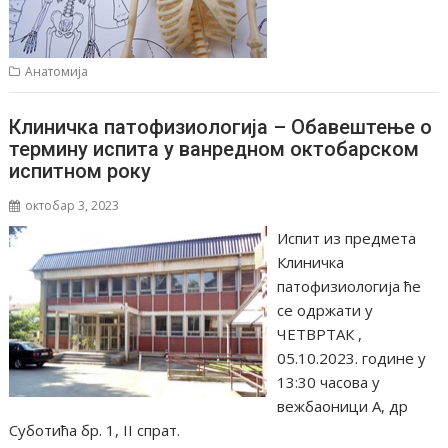
Анатомија
Клиничка патофизиологија – Обавештење о
термину испита у ванредном октобарском
испитном року
октобар 3, 2023
Испит из предмета
Клиничка
патофизиологија ће
се одржати у
ЧЕТВРТАК ,
05.10.2023. године у
13:30 часова у
вежбаоници А, др
Суботића бр. 1, II спрат.