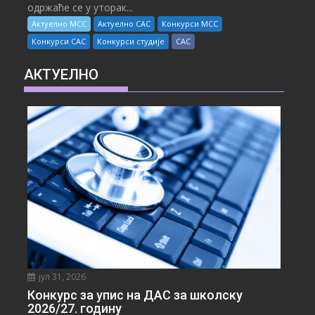
одржаће се у уторак...
Актуелно МСС
Актуелно САС
Конкурси МСС
Конкурси САС
Конкурси студије
САС
АКТУЕЛНО
јул 31, 2026
Конкурс за упис на ДАС за школску
2026/27. годину