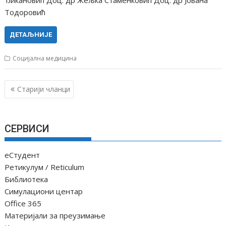
Тодоровић
ДЕТАЉНИЈЕ
Социјална медицина
К
Старији чланци
р
е
т
СЕРВИСИ
а
њ
еСтудент
е
Ретикулум / Reticulum
ч
Библиотека
Симулациони центар
л
Office 365
а
Материјали за преузимање
н