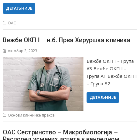
ДЕТАЉНИЈЕ
ОАС
Вежбе ОКП I – н.б. Прва Хируршка клиника
октобар 3, 2023
Вежбе ОКП I – Група
А3 Вежбе ОКП I –
Група А1 Вежбе ОКП I
– Група Б2
ДЕТАЉНИЈЕ
Основи клиничке праксе I
ОАС Сестринство – Микробиологија –
Распоред усмених испита у ванредном