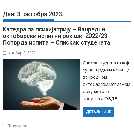
Дан: 3. октобра 2023.
Катедра за психијатрију – Ванредни
октобарски испитни рок шк. 2022/23 –
Потврда испита – Спискак студената
октобар 3, 2023
Списак студената који
су потврдили испит у
ванредном
октобарсом испитном
року можете
преузети ОВДЕ
ДЕТАЉНИЈЕ
Психијатрија