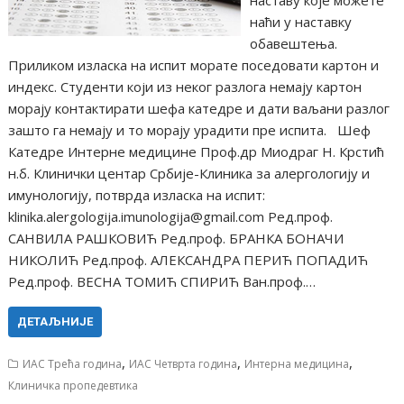
наставу које можете
наћи у наставку
обавештења.
Приликом изласка на испит морате поседовати картон и
индекс. Студенти који из неког разлога немају картон
морају контактирати шефа катедре и дати ваљани разлог
зашто га немају и то морају урадити пре испита. Шеф
Катедре Интерне медицине Проф.др Миодраг Н. Крстић
н.б. Клинички центар Србије-Клиника за алергологију и
имунологију, потврда изласка на испит:
klinika.alergologija.imunologija@gmail.com Ред.проф.
САНВИЛА РАШКОВИЋ Ред.проф. БРАНКА БОНАЧИ
НИКОЛИЋ Ред.проф. АЛЕКСАНДРА ПЕРИЋ ПОПАДИЋ
Ред.проф. ВЕСНА ТОМИЋ СПИРИЋ Ван.проф.…
ДЕТАЉНИЈЕ
,
,
,
ИАС Трећа година
ИАС Четврта година
Интерна медицина
Клиничка пропедевтика