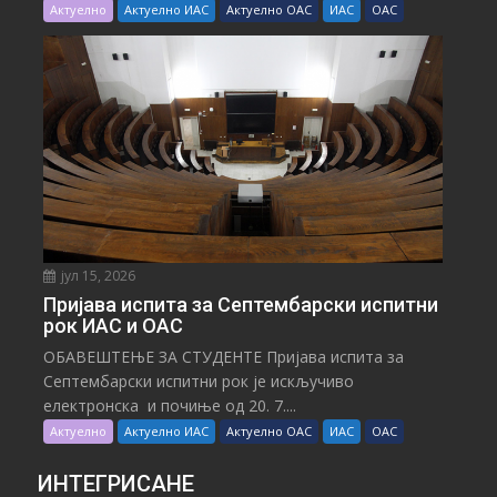
Актуелно
Актуелно ИАС
Актуелно ОАС
ИАС
ОАС
јул 15, 2026
Пријава испита за Септембарски испитни
рок ИАС и ОАС
ОБАВЕШТЕЊЕ ЗА СТУДЕНТЕ Пријава испита за
Септембарски испитни рок је искључиво
електронска и почиње од 20. 7....
Актуелно
Актуелно ИАС
Актуелно ОАС
ИАС
ОАС
ИНТЕГРИСАНЕ