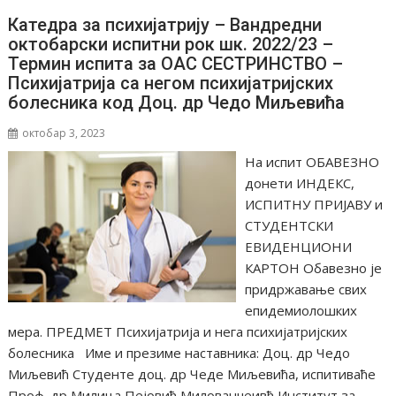
Катедра за психијатрију – Вандредни
октобарски испитни рок шк. 2022/23 –
Термин испита за ОАС СЕСТРИНСТВО –
Психијатрија са негом психијатријских
болесника код Доц. др Чедо Миљевића
октобар 3, 2023
На испит ОБАВЕЗНО
донети ИНДЕКС,
ИСПИТНУ ПРИЈАВУ и
СТУДЕНТСКИ
ЕВИДЕНЦИОНИ
КАРТОН Обавезно је
придржавање свих
епидемиолошких
мера. ПРЕДМЕТ Психијатрија и нега психијатријских
болесника Име и презиме наставника: Доц. др Чедо
Миљевић Студенте доц. др Чеде Миљевића, испитиваће
Проф. др Милица Пејовић Милованчеивћ Институт за