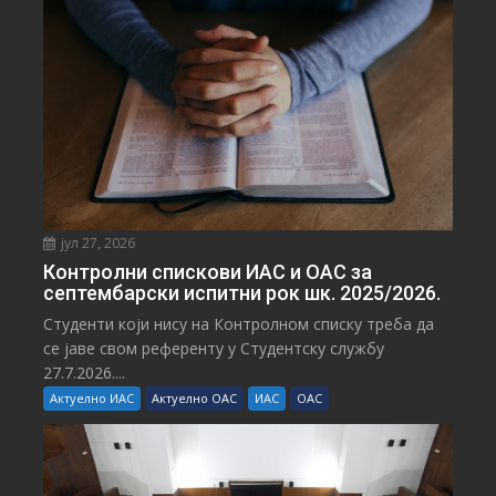
јул 27, 2026
Контролни спискови ИАС и ОАС за
септембарски испитни рок шк. 2025/2026.
Студенти који нису на Контролном списку треба да
се јаве свом референту у Студентску службу
27.7.2026....
Актуелно ИАС
Актуелно ОАС
ИАС
ОАС