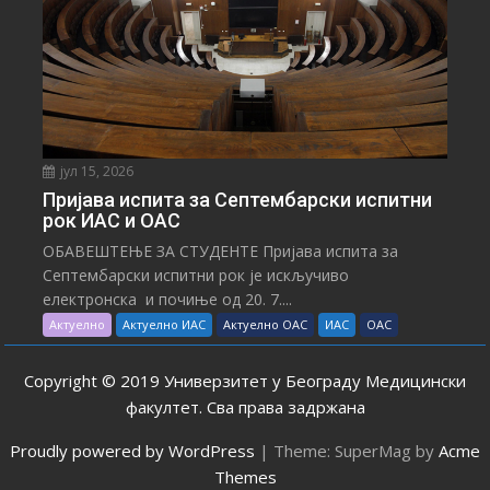
јул 15, 2026
Пријава испита за Септембарски испитни
рок ИАС и ОАС
ОБАВЕШТЕЊЕ ЗА СТУДЕНТЕ Пријава испита за
Септембарски испитни рок је искључиво
електронска и почиње од 20. 7....
Актуелно
Актуелно ИАС
Актуелно ОАС
ИАС
ОАС
Copyright © 2019 Универзитет у Београду Медицински
факултет. Сва права задржана
Proudly powered by WordPress
|
Theme: SuperMag by
Acme
Themes