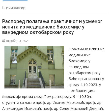
Имунологија
Распоред полагања практичног и усменог
испита из медицинске биохемије у
ванредном октобарском року
октобар 3, 2023
Практични испит из
медицинске
биохемије у
ванредном
октобарском року
биће организован у
среду 4.10.2023. у
вежбаоницама
биохемије према следећем распореду: 9 – 10.30ч:
студенти са листе проф. др Иванке Марковић, проф. др
Александре Исаковић, проф. др Соње Мисирлић Денчић,