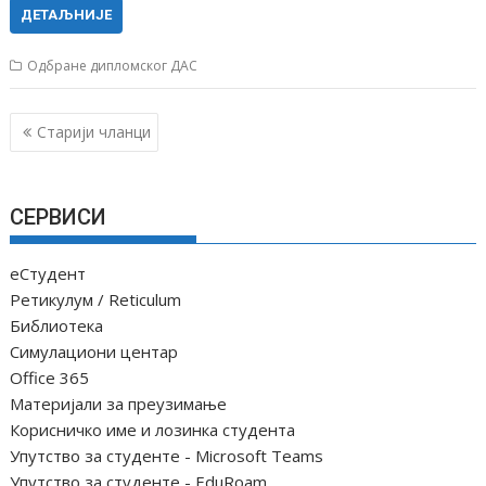
ДЕТАЉНИЈЕ
Одбране дипломског ДАС
К
Старији чланци
р
е
т
СЕРВИСИ
а
њ
еСтудент
е
Ретикулум / Reticulum
ч
Библиотека
Симулациони центар
л
Office 365
а
Материјали за преузимање
н
Корисничко име и лозинка студента
а
Упутство за студенте - Microsoft Teams
к
Упутство за студенте - EduRoam