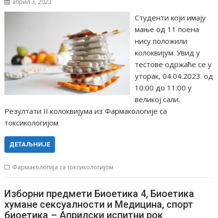
април 3, 2023
Студенти који имају
мање од 11 поена
нису положили
колоквијум. Увид у
тестове одржаће се у
уторак, 04.04.2023. од
10:00 до 11:00 у
великој сали.
Резултати II колоквијума из Фармакологије са
токсикологијом
ДЕТАЉНИЈЕ
Фармакологија са токсикологијом
Изборни предмети Биоетика 4, Биоетика
хумане сексуалности и Медицина, спорт
биоетика – Априлски испитни рок