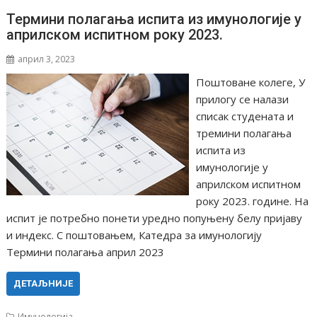
Термини полагања испита из имунологије у
априлском испитном року 2023.
април 3, 2023
Поштоване колеге, У
прилогу се налази
списак студената и
тремини полагања
испита из
имунологије у
априлском испитном
року 2023. године. На
испит је потребно понети уредно попуњену белу пријаву
и индекс. С поштовањем, Катедра за имунологију
Термини полагања април 2023
ДЕТАЉНИЈЕ
Имунологија