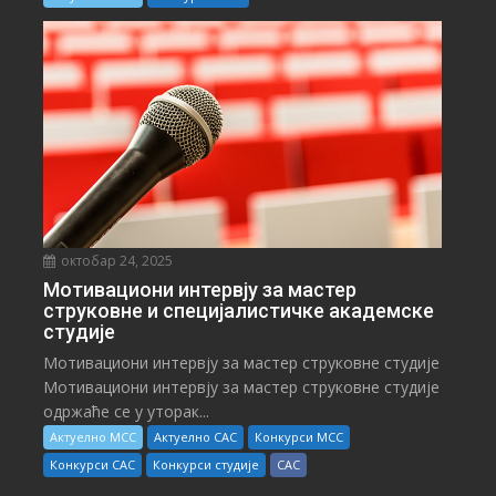
октобар 24, 2025
Мотивациони интервју за мастер
струковне и специјалистичке академске
студије
Мотивациони интервју за мастер струковне студије
Мотивациони интервју за мастер струковне студије
одржаће се у уторак...
Актуелно МСС
Актуелно САС
Конкурси МСС
Конкурси САС
Конкурси студије
САС