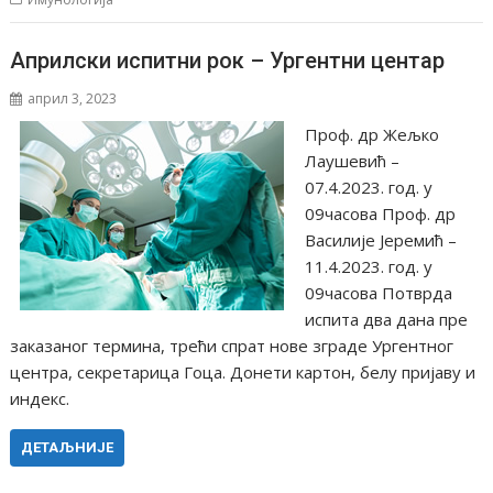
Априлски испитни рок – Ургентни центар
април 3, 2023
Проф. др Жељко
Лаушевић –
07.4.2023. год. у
09часова Проф. др
Василије Јеремић –
11.4.2023. год. у
09часова Потврда
испита два дана пре
заказаног термина, трећи спрат нове зграде Ургентног
центра, секретарица Гоца. Донети картон, белу пријаву и
индекс.
ДЕТАЉНИЈЕ