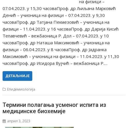
на физици –
07.04.2023. у 15,30 часоваПроф. др Љиљана Марковић
Денић – учионица на физици – 07.04.2023. у 9,30
часоваПроф. др Татјана Пекмезовић – учионица на
физици – 11.04.2023. у 16 часоваПроф. др Дарија Кисић
Тепавчевић – вежбаоница Р. Дол – 07.04.2023. у 10
часоваПроф. др Наташа Максимовић – учионица на
физици – 06.04.2023. у 8 часоваПроф. др Јадранка
Максимовић – учионица на физици – 11.04.2023. у 11,30
часоваПроф. др Исидора Вујчић – вежбаоница Р.…
ДЕТАЉНИЈЕ
Епидемиологија
Термини полагања усменог испита из
медицинске биохемије
април 3, 2023