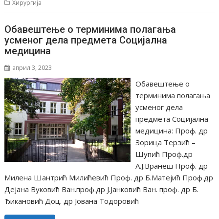
Хирургија
Обавештење о терминима полагања
усменог дела предмета Социјална
медицина
април 3, 2023
Обавештење о
терминима полагања
усменог дела
предмета Социјална
медицина: Проф. др
Зорица Терзић –
Шупић Проф.др
А.Ј.Вранеш Проф. др
Милена Шантрић Милићевић Проф. др Б.Матејић Проф.др
Дејана Вуковић Ван.проф.др Ј.Јанковић Ван. проф. др Б.
Ђикановић Доц. др Јована Тодоровић