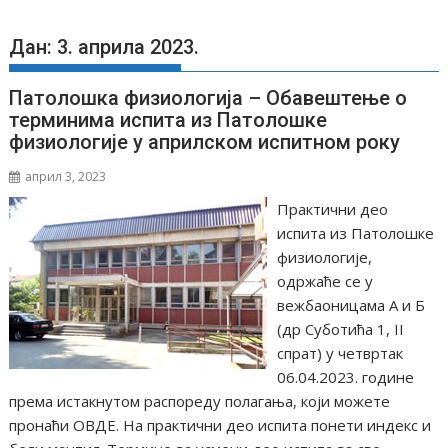
Дан: 3. априла 2023.
Патолошка физиологија – Обавештење о
терминима испита из Патолошке
физиологије у априлском испитном року
април 3, 2023
Практични део
испита из Патолошке
физиологије,
одржаће се у
вежбаоницама А и Б
(др Суботића 1, II
спрат) у четвртак
06.04.2023. године
према истакнутом распореду полагања, који можете
пронаћи ОВДЕ. На практични део испита понети индекс и