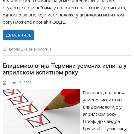
бели мантил. Терминe за усмени део испита за све
студенте (који већ имају положен практични део испита,
односно за оне који исти положе у априлском испитном
року) можете пронаћи ОВДЕ.
ДЕТАЉНИЈЕ
Патолошка физиологија
Епидемиологија-Термини усмених испита у
априлском испитном року
април 3, 2023
Распоред полагања
усменог испита из
Епидемиологије у
априлском року:
Проф. др Сандра
Грујичић – учионица