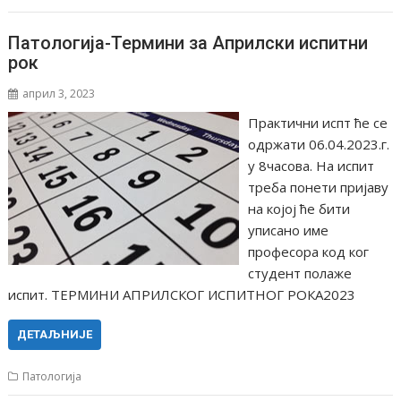
Патологија-Термини за Априлски испитни
рок
април 3, 2023
Практични испт ће се
одржати 06.04.2023.г.
у 8часова. На испит
треба понети пријаву
на којој ће бити
уписано име
професора код ког
студент полаже
испит. ТЕРМИНИ АПРИЛСКОГ ИСПИТНОГ РОКА2023
ДЕТАЉНИЈЕ
Патологија