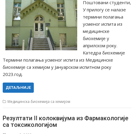
Поштовани студенти,
У прилогу се налазе
термини полагања
усменог испита из
медицинске
биохемије у
априлском року.
Катедра биохемије
Термини полагања усменог испита из Медицинске
биохемије са хемијом у Јануарском испитном року
2023.год.
ДЕТАЉНИЈЕ
Медицинска биохемија са хемијом
Резултати II колоквијума из Фармакологије
са токсикологијом