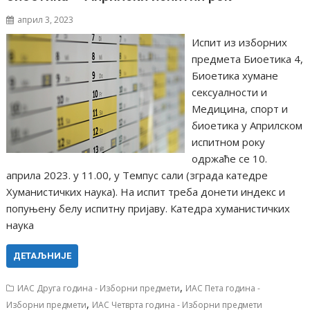
април 3, 2023
Испит из изборних
предмета Биоетика 4,
Биоетика хумане
сексуалности и
Медицина, спорт и
биоетика у Априлском
испитном року
одржаће се 10.
априла 2023. у 11.00, у Темпус сали (зграда катедре
Хуманистичких наука). На испит треба донети индекс и
попуњену белу испитну пријаву. Катедра хуманистичких
наука
ДЕТАЉНИЈЕ
,
ИАС Друга година - Изборни предмети
ИАС Пета година -
,
Изборни предмети
ИАС Четврта година - Изборни предмети