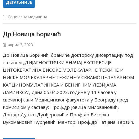
ДЕТАЉНИЈЕ
Социјална медицина
Др Новица Боричић
април 3, 2023
Др Новица Боричић, браниће докторску дисертацију под
називом „ДИЈАГНОСТИЧКИ ЗНАЧАЈ ЕКСПРЕСИЈЕ
ЦИТОКЕРАТИНА ВИСОКЕ МОЛЕКУЛАРНЕ ТЕЖИНЕ И
НИСКЕ МОЛЕКУЛАРНЕ ТЕЖИНЕ У СКВАМОЦЕЛУЛАРНОМ
КАРЦИНОМУ ЛАРИНКСА И БЕНИГНИМ ЛЕЗИЈАМА
ЛАРИНКСА“, дана 05.04.2023. године у 11 часова у
свечаној сали Медицинског факултета у Београду пред
Комисијом у саставу: Проф.др Јовица Миловановић,
Доц.др Душко Дунђеровић и Проф.др Бисерка
Вукомановић Ђурђевић. Ментор: Проф.др Татјана Терзић.