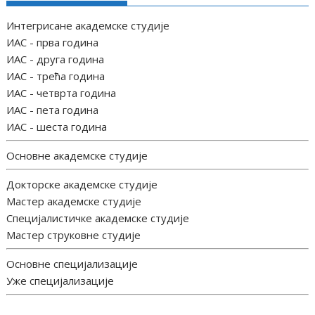
Интегрисане академске студије
ИАС - прва година
ИАС - друга година
ИАС - трећа година
ИАС - четврта година
ИАС - пета година
ИАС - шеста година
Основне академске студије
Докторске академске студије
Мастер академске студије
Специјалистичке академске студије
Мастер струковне студије
Основне специјализације
Уже специјализације